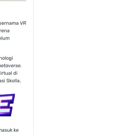
 bernama
VR
rena
elum
nologi
etaverse.
rtual di
si Skolla.
masuk ke