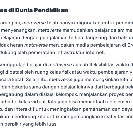
se di Dunia Pendidikan
arang ini,
metaverse
telah banyak digunakan untuk pendidi
 menyenangkan,
metaverse
memudahkan pelajar dalam m
belajaran dengan pengalaman terlibat langsung dari hal-ha
 Tidak heran
metaverse
merupakan media pembelajaran di E
dukung oleh pemerataan infrastruktur internet.
keunggulan belajar di
metaverse
adalah fleksibilitas waktu 
lagi dibatasi oleh ruang kelas fisik atau waktu pembelajaran 
cara ketat. Selain itu,
metaverse
juga memungkinkan kita u
i dan bekerja sama dengan pelajar lainnya dari berbagai be
 bergabung dalam diskusi kelompok, menjalankan proyek be
ghadiri kelas virtual. Kita juga bisa memanfaatkan elemen
io, dan interaktif untuk meningkatkan pemahaman dan daya 
kan mendorong kita untuk mengembangkan kreativitas, ino
n berpikir yang lebih luas.