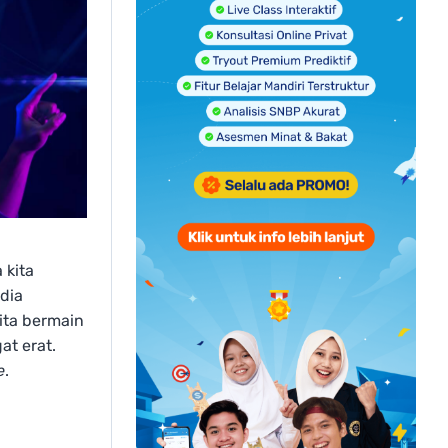
 kita
dia
kita bermain
at erat.
e
.