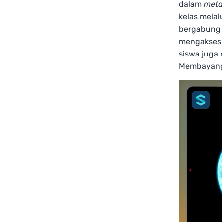
dalam
meta
kelas melal
bergabung 
mengakses
siswa juga
Membayangk