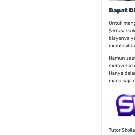
Dapat Di
Untuk men
(virtual reali
biayanya y
memfasilitas
Namun saat 
metaverse
Hanya dalam
mana saja d
Tutor Skoll