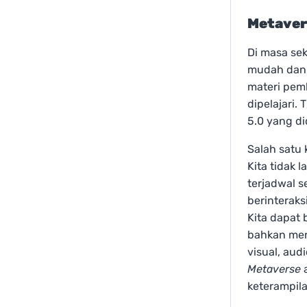
Metaver
Di masa sek
mudah dan
materi pem
dipelajari.
5.0 yang di
Salah satu 
Kita tidak 
terjadwal se
berinteraks
Kita dapat
bahkan men
visual, aud
Metaverse
a
keterampila