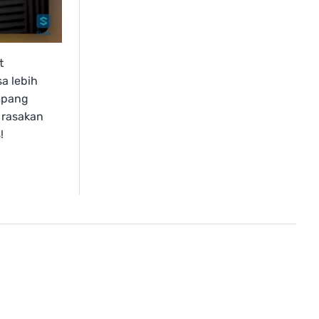
t
a lebih
pang
rasakan
!