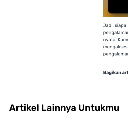
Jadi, siapa
pengalaman
nyata. Kamu
mengakses a
pengalaman
Bagikan art
Artikel Lainnya Untukmu