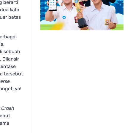
 berarti
edua kata
luar batas
erbagai
ja,
i sebuah
 Dilansir
sentase
ta tersebut
erse
anget, ya!
 Crash
sebut
nama