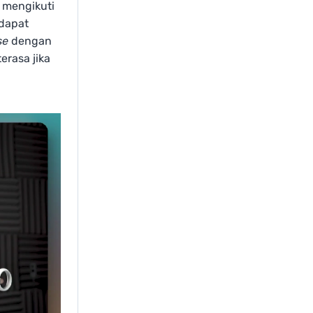
 mengikuti
 dapat
se
dengan
erasa jika