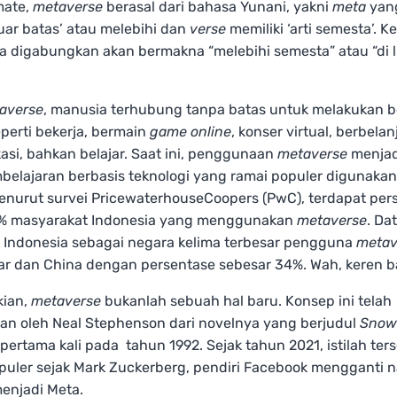
mate,
metaverse
berasal dari bahasa Yunani, yakni
meta
yang
luar batas’ atau melebihi dan
verse
memiliki ‘arti semesta’. K
la digabungkan akan bermakna “melebihi semesta” atau “di 
averse
, manusia terhubung tanpa batas untuk melakukan b
seperti bekerja, bermain
game online
, konser virtual, berbelan
si, bahkan belajar. Saat ini, penggunaan
metaverse
menjad
belajaran berbasis teknologi yang ramai populer digunakan.
menurut survei PricewaterhouseCoopers (PwC), terdapat per
% masyarakat Indonesia yang menggunakan
metaverse
. Da
 Indonesia sebagai negara kelima terbesar pengguna
metav
ar dan China dengan persentase sebesar 34%. Wah, keren b
kian,
metaverse
bukanlah sebuah hal baru. Konsep ini telah
kan oleh Neal Stephenson dari novelnya yang berjudul
Snow
 pertama kali pada tahun 1992. Sejak tahun 2021, istilah ter
puler sejak Mark Zuckerberg, pendiri Facebook mengganti 
enjadi Meta.