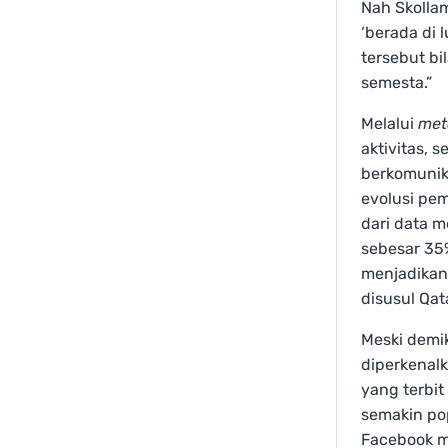
Nah Skolla
‘berada di 
tersebut bi
semesta.”
Melalui
met
aktivitas, 
berkomunika
evolusi pem
dari data 
sebesar 35
menjadikan
disusul
Qat
Meski demi
diperkenal
yang terbit
semakin po
Facebook m