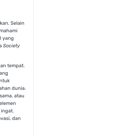
kan. Selain
emahami
l yang
ra
S
ociety
dan tempat.
yang
ntuk
lahan dunia.
rsama, atau
-elemen
ingat.
vasi, dan