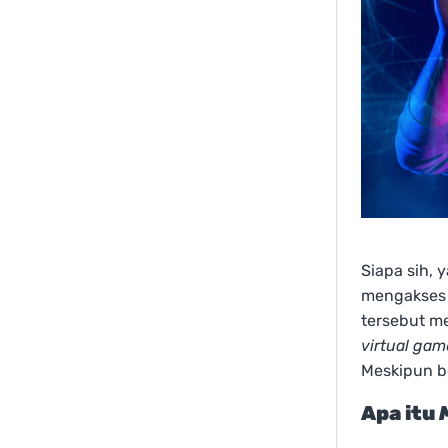
Siapa sih, 
mengakses 
tersebut me
virtual gam
Meskipun b
Apa itu