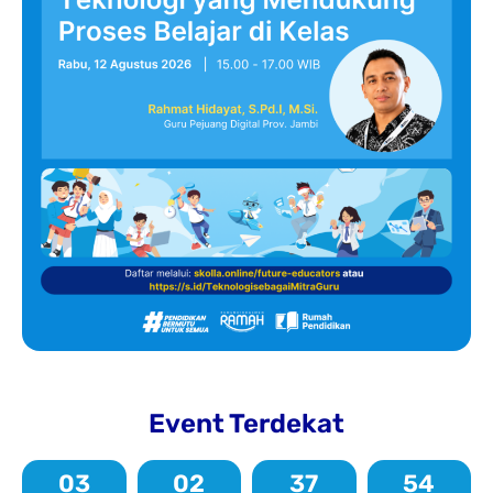
Event Terdekat
03
02
37
53