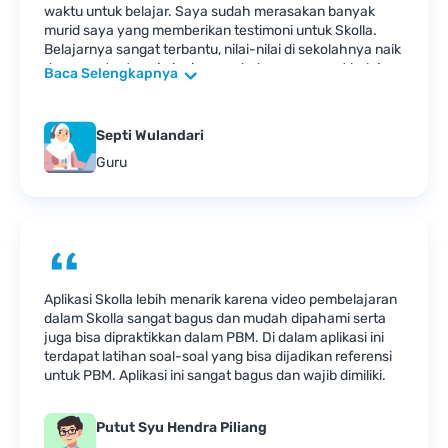
waktu untuk belajar. Saya sudah merasakan banyak
murid saya yang memberikan testimoni untuk Skolla.
Belajarnya sangat terbantu, nilai-nilai di sekolahnya naik
dan saya tentu saja ingin menularkan semangat belajar
Baca Selengkapnya
ini kepada guru dan siswa yang lain. Beberapa murid
privat saya juga menggunakan aplikasi Skolla agar PR
PR di sekolahnya dapat diselesaikan dengan baik
Septi Wulandari
dengan bantuan guru-guru dari Skolla.
Guru
Aplikasi Skolla lebih menarik karena video pembelajaran
dalam Skolla sangat bagus dan mudah dipahami serta
juga bisa dipraktikkan dalam PBM. Di dalam aplikasi ini
terdapat latihan soal-soal yang bisa dijadikan referensi
untuk PBM. Aplikasi ini sangat bagus dan wajib dimiliki.
Putut Syu Hendra Piliang