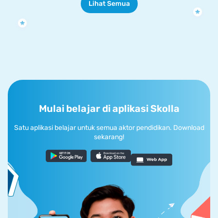
Lihat Semua
Mulai belajar di aplikasi Skolla
Satu aplikasi belajar untuk semua aktor pendidikan. Download
sekarang!