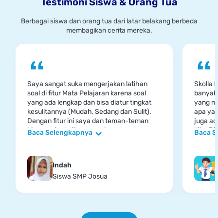
Testimoni Siswa & Orang Tua
Berbagai siswa dan orang tua dari latar belakang berbeda
membagikan cerita mereka.
Saya sangat suka mengerjakan latihan
Skolla 
soal di fitur Mata Pelajaran karena soal
banyak
yang ada lengkap dan bisa diatur tingkat
yang me
kesulitannya (Mudah, Sedang dan Sulit).
apa yan
Dengan fitur ini saya dan teman-teman
juga ad
bisa meningkatkan pemahaman
kita. Di
Baca Selengkapnya
Baca S
pembelajaran setelah sekolah.
kesusah
jawaban
Skolla.
Indah
mengert
Siswa SMP Josua
berhitu
menjawa
papan tu