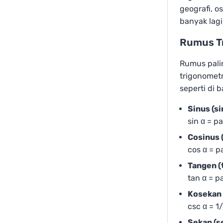
geografi, o
banyak lagi
Rumus T
Rumus palin
trigonometr
seperti di b
Sinus (si
sin α = p
Cosinus 
cos⁡ α = 
Tangen (
tan⁡ α = 
Kosekan 
csc⁡ α = 
Sekan (s