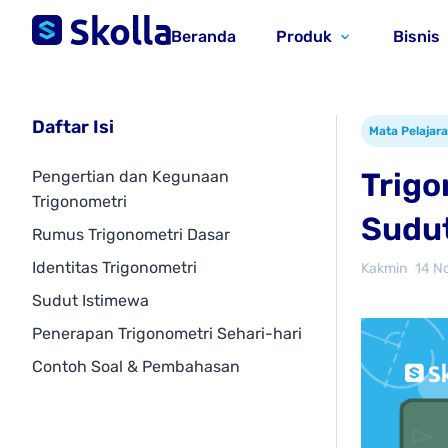
Beranda
Produk
Bisnis
Daftar Isi
Mata Pelajar
Trigo
Pengertian dan Kegunaan
Trigonometri
Sudu
Rumus Trigonometri Dasar
Identitas Trigonometri
Kakmin
14 N
Sudut Istimewa
Penerapan Trigonometri Sehari-hari
Contoh Soal & Pembahasan