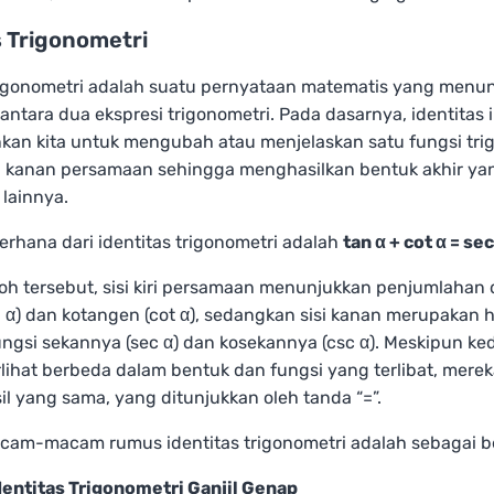
s Trigonometri
trigonometri adalah suatu pernyataan matematis yang menu
antara dua ekspresi trigonometri. Pada dasarnya, identitas i
an kita untuk mengubah atau menjelaskan satu fungsi trig
tau kanan persamaan sehingga menghasilkan bentuk akhir y
 lainnya.
rhana dari identitas trigonometri adalah
tan α + cot α = sec
h tersebut, sisi kiri persamaan menunjukkan penjumlahan d
 α) dan kotangen (cot α), sedangkan sisi kanan merupakan ha
ungsi sekannya (sec α) dan kosekannya (csc α). Meskipun kedu
lihat berbeda dalam bentuk dan fungsi yang terlibat, mereka
l yang sama, yang ditunjukkan oleh tanda “=”.
am-macam rumus identitas trigonometri adalah sebagai be
dentitas Trigonometri Ganjil Genap