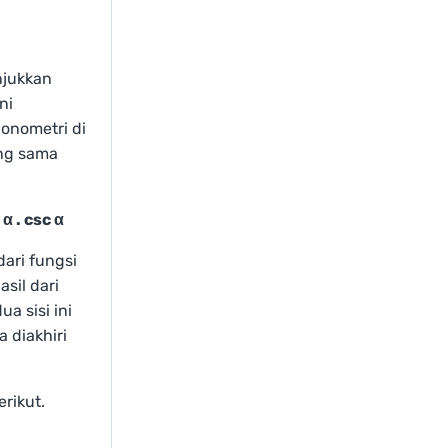
njukkan
ni
onometri di
ang sama
 α . csc α
ari fungsi
sil dari
a sisi ini
 diakhiri
rikut.