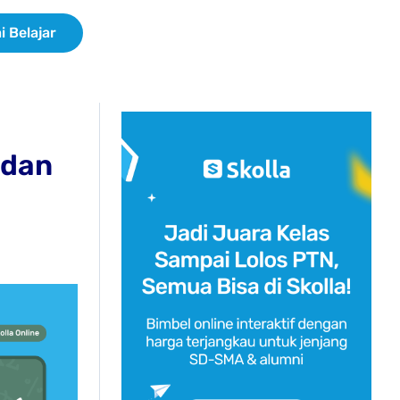
i Belajar
 dan