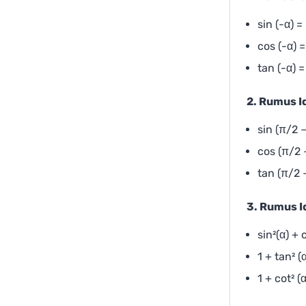
sin (-α) =
cos (-α) =
tan (-α) =
2. Rumus I
sin (π/2 −
cos (π/2 −
tan (π/2 
3. Rumus I
sin²(α) + c
1 + tan² (
1 + cot² (