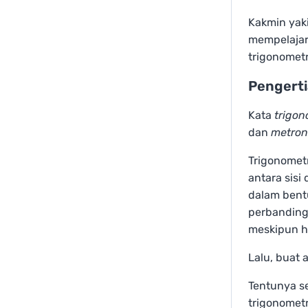
Kakmin yaki
mempelajari
trigonometr
Pengerti
Kata
trigon
dan
metron
Trigonomet
antara sisi
dalam bent
perbanding
meskipun h
Lalu, buat a
Tentunya s
trigonometr