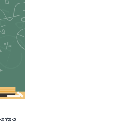
 konteks
.