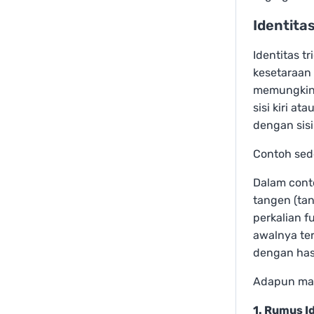
Identita
Identitas 
kesetaraan 
memungkink
sisi kiri a
dengan sisi
Contoh sede
Dalam conto
tangen (tan
perkalian f
awalnya ter
dengan hasi
Adapun mac
1. Rumus I