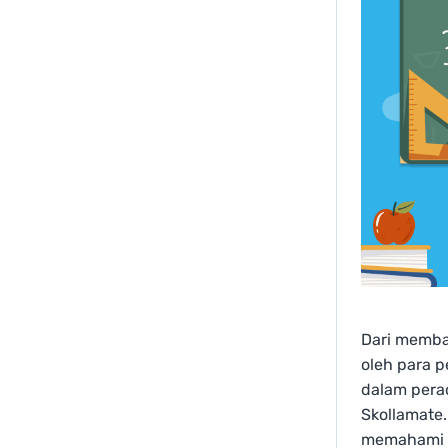
Dari memba
oleh para p
dalam pera
Skollamate
memahami b