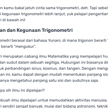
n kamu bakal jatuh cinta sama trigonometri,
deh
. Tapi seb
 kegunaan trigonometri lebih lanjut, yuk pelajari pengerti
i di bawah ini!
an dan Kegunaan Trigonometri
ometri
berasal dari bahasa Yunani, di mana
trigonon
berarti 
berarti “mengukur”.
ri merupakan cabang ilmu Matematika yang mempelajari h
 dan sudut dalam sebuah segitiga. Hubungan ini biasanya d
uk perbandingan sinus, kosinus, dan tangen. Dengan men
an ini, kamu dapat dengan mudah menentukan panjang sisi
anya mengetahui panjang satu sisi dan sudutnya saja.
pa sih ilmu ini dipelajari?
ebuah ilmu dipelajari untuk memudahkan aktivitas manusia
i sendiri sangat banyak, mulai dari bidang astronomi, teknik 