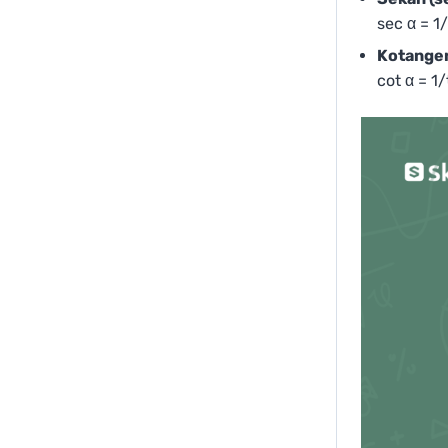
sec⁡ α = 
Kotangen
cot⁡ α = 