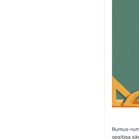
Rumus-rumu
segitiga si