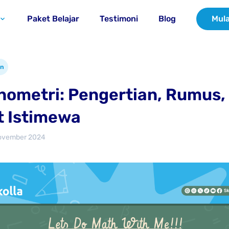
Paket Belajar
Testimoni
Blog
Mula
an
nometri: Pengertian, Rumus,
t Istimewa
ovember 2024