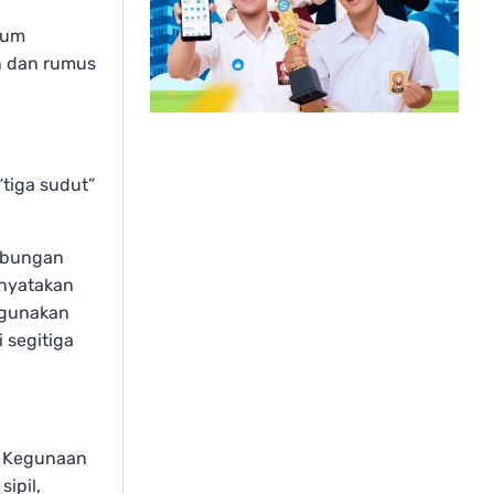
elum
an dan rumus
“tiga sudut”
ubungan
inyatakan
ggunakan
 segitiga
. Kegunaan
sipil,