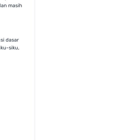
 dan masih
si dasar
iku-siku,