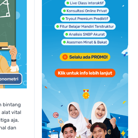
n bintang
alat vital
iga aja,
hal dan