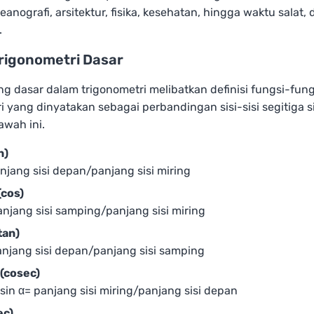
seanografi, arsitektur, fisika, kesehatan, hingga waktu salat,
.
rigonometri Dasar
g dasar dalam trigonometri melibatkan definisi fungsi-fung
i yang dinyatakan sebagai perbandingan sisi-sisi segitiga s
awah ini.
n)
anjang sisi depan/panjang sisi miring
(cos)
panjang sisi samping/panjang sisi miring
tan)
panjang sisi depan/panjang sisi samping
(cosec)
1/sin α= panjang sisi miring/panjang sisi depan
ec)