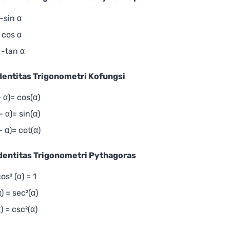
 -sin α
 cos α
 -tan α
dentitas Trigonometri Kofungsi
 α)= cos(α)
 α)= sin(α)
− α)= cot(α)
dentitas Trigonometri Pythagoras
os² (α) = 1
α) = sec²(α)
α) = csc²(α)