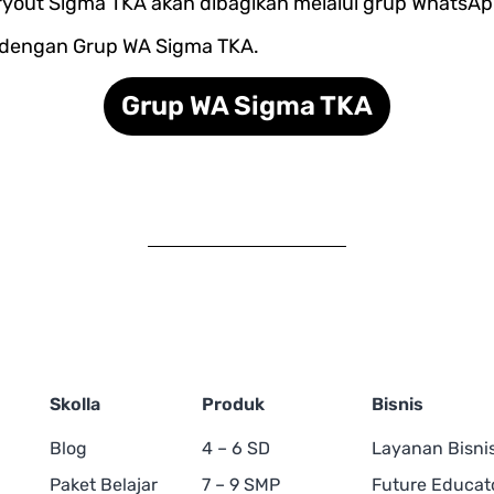
tryout Sigma TKA akan dibagikan melalui grup WhatsA
g dengan Grup WA Sigma TKA.
Grup WA Sigma TKA
Skolla
Produk
Bisnis
Blog
4 – 6 SD
Layanan Bisni
Paket Belajar
7 – 9 SMP
Future Educat