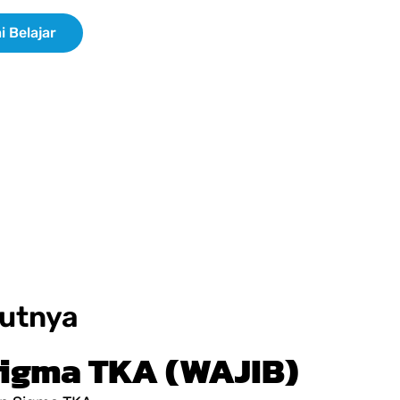
i Belajar
jutnya
Sigma TKA (WAJIB)