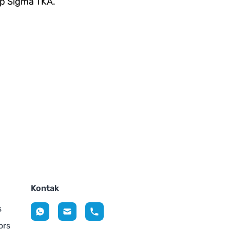
pp Sigma TKA.
Kontak
s
ors