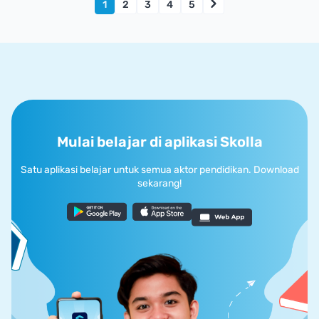
1
2
3
4
5
Mulai belajar di aplikasi Skolla
Satu aplikasi belajar untuk semua aktor pendidikan. Download
sekarang!