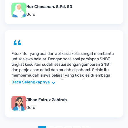
Nur Chasanah, S.Pd. SD
Guru
Fitur-fitur yang ada dari aplikasi skolla sangat membantu
untuk siswa belajar. Dengan soal-soal persiapan SNBT
tingkat kesulitan sudah sesuai dengan gambaran SNBT
dan penjelasan detail dan mudah di pahami. Selain itu
mempermudah siswa belajar yang tidak les di lembaga
bisa belajar kapanpun dan dimanapun dengan jadwal
Baca Selengkapnya
yang fleksibel.
Jihan Fairuz Zahirah
Guru