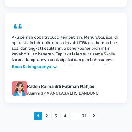
Aku pernah coba tryout di tempat lain. Menurutku, soal di
aplikasi lain tuh lebih kerasa kayak UTBK asli, karena tipe
soal dan tingkat kesulitannya bener-bener bikin mikir
kayak di ujian beneran. Tapi aku tetep suka sama Skolla
karena tampilannya enak dipakai dan pembahasannya
gampang dipahami, juga soal di Skolla ga sebeda itu sama
Baca Selengkapnya
di UTBK.
Jujur aja, persiapan UTBK itu ga gampang.
Kadang capek, kadang males, apalagi kalo lihat soal-soal
yang susah banget. Tapi semenjak dikenalin Skolla melalui
Raden Raima Siti Fatimah Wahjoe
program kerjasama Skolla dengan sekolah aku, aku jadi
lebih enjoy belajar. Tryout-nya nggak cuma soal, tapi ada
Alumni SMA ANGKASA LHS BANDUNG
pembahasan yang jelas. Aku juga suka fitur review
hasilnya, jadi aku tau bagian mana yang harus aku
perbaiki. Walaupun belum sempurna, aku ngerasa progres
aku lebih keliatan. Makasih banget buat Skolla yang udah
1
2
3
4
…
71
membantu aku meningkatkan skill