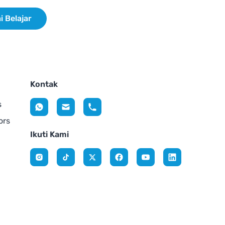
i Belajar
Kontak
s
ors
Ikuti Kami