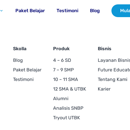
Paket Belajar
Testimoni
Blog
Mula
Skolla
Produk
Bisnis
Blog
4 – 6 SD
Layanan Bisni
Paket Belajar
7 – 9 SMP
Future Educat
Testimoni
10 – 11 SMA
Tentang Kami
12 SMA & UTBK
Karier
Alumni
Analisis SNBP
Tryout UTBK