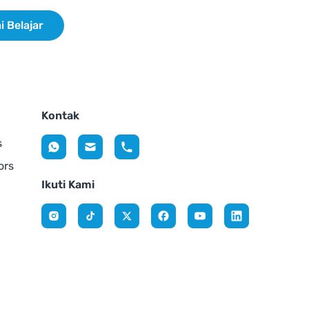
i Belajar
Kontak
s
ors
Ikuti Kami