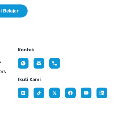
i Belajar
Kontak
s
ors
Ikuti Kami