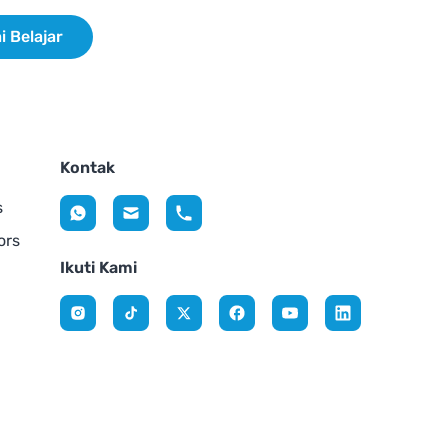
i Belajar
Kontak
s
ors
Ikuti Kami