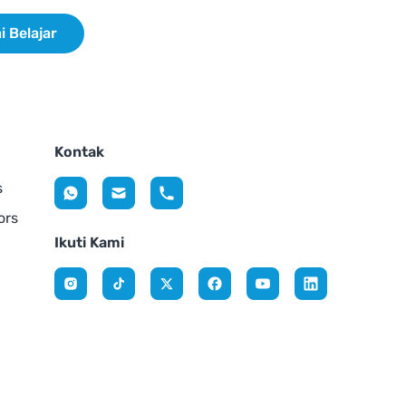
i Belajar
Kontak
s
ors
Ikuti Kami