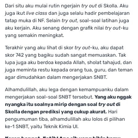
Dari situ aku mulai rutin ngerjain
try out
di Skolla. Aku
juga ikut
live class
dan juga selalu hadir pembelajaran
tatap muka di NF. Selain
try out
, soal-soal latihan juga
aku kerjain. Aku senang dengan grafik nilai
try out
-ku
yang semakin meningkat.
Terakhir yang aku lihat di skor
try out
-ku, aku dapat
skor 742 yang bagiku sudah sangat memuaskan. Tak
lupa juga aku berdoa kepada Allah, sholat tahajud, dan
juga meminta restu kepada orang tua, guru, dan teman
agar dimudahkan dalam mengerjakan SNBT.
Alhamdulillah, aku lega dengan kemampuanku dalam
mengerjakan soal-soal SNBT tersebut.
Yang aku nggak
nyangka itu soalnya mirip dengan soal
try out
di
Skolla dengan prediksi yang cukup akurat.
Hari
pengumuman tiba, alhamdulillah aku lolos di pilihan
ke-1 SNBT, yaitu Teknik Kimia UI.