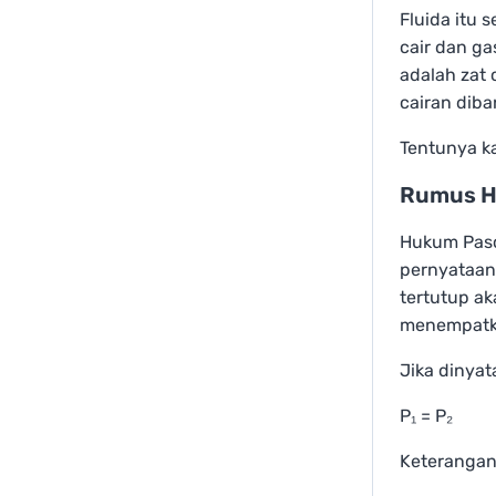
Fluida itu 
cair dan g
adalah zat 
cairan dib
Tentunya k
Rumus H
Hukum Pasc
pernyataan
tertutup a
menempatka
Jika dinya
P₁ = P₂
Keterangan