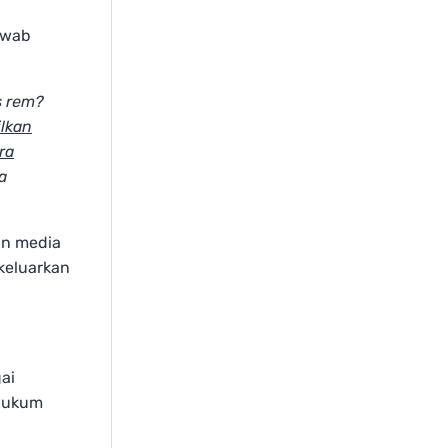
awab
s rem?
lkan
ra
a
an media
keluarkan
ai
 Hukum