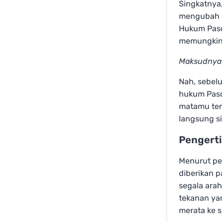
Singkatnya
mengubah i
Hukum Pasc
memungkink
Maksudnya 
Nah, sebelu
hukum Pasc
matamu terh
langsung si
Pengert
Menurut per
diberikan p
segala ara
tekanan ya
merata ke s