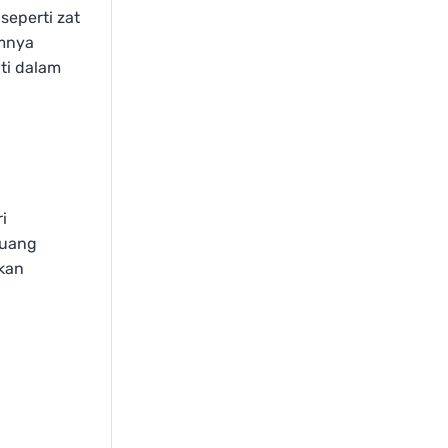
seperti zat
umnya
ti dalam
i
ruang
akan