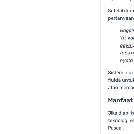
Setelah ka
pertanyaan 
Bagai
Ya,
ka
gaya 
tuas 
nyata
Sistem hid
fluida untu
atau meman
Manfaat 
Jika diapli
teknologi s
Pascal.