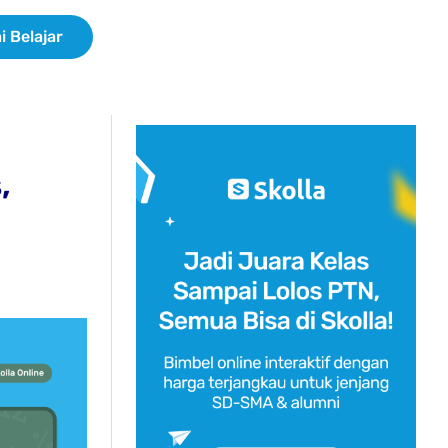
i Belajar
,