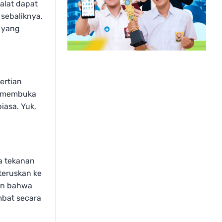
alat dapat
sebaliknya.
i yang
ertian
n membuka
iasa. Yuk,
ka tekanan
teruskan ke
kan bahwa
mbat secara