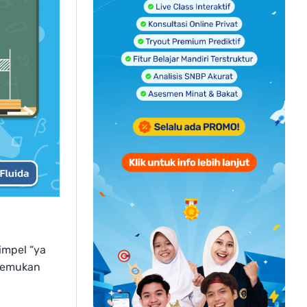
impel “ya
itemukan