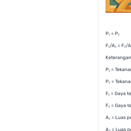
P₁ = P₂
F₁/A₁ = F₂/A
Keterangan
P₁ = Tekan
P₂ = Tekan
F₁ = Gaya t
F₂ = Gaya 
A₁ = Luas p
A₂ = Luas 