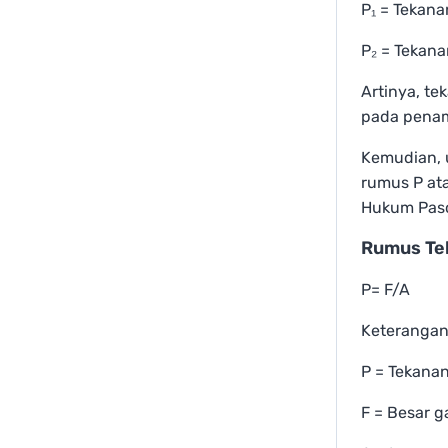
P₁ = Tekan
P₂ = Tekan
Artinya, t
pada penam
Kemudian, 
rumus P ata
Hukum Pasc
Rumus Te
P= F/A
Keterangan
P = Tekanan
F = Besar g