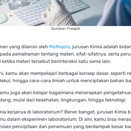
Sumber: Freepik
man yang dilansir oleh
MyMajors
, jurusan Kimia adalah bida
 pada pemahaman tentang materi, sifat-sifatnya, serta per
i ketika materi tersebut berinteraksi satu sama lain.
ini, kamu akan mempelajari berbagai konsep dasar, seperti re
lekul, hingga cara-cara ilmiah untuk menciptakan bahan ba
, kamu juga akan belajar bagaimana menerapkan pengetahua
dang, mulai dari kesehatan, lingkungan, hingga teknologi.
ia kerjanya di laboratorium? Bener banget, jurusan Kimia 
mu dalam eksperimen laboratorium. Di sini, kamu bisa mera
roses penciptaan dan penemuan yang berdampak besar ba