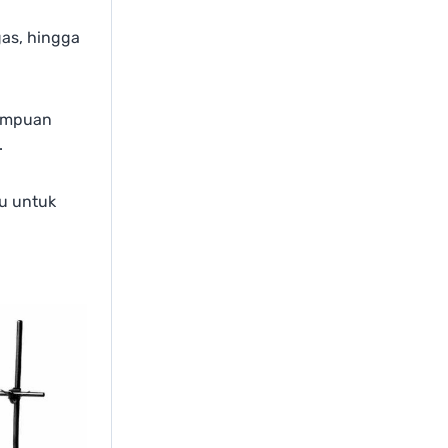
gas, hingga
mampuan
.
ru untuk