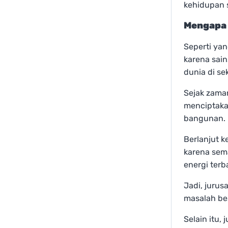
kehidupan s
Mengapa 
Seperti yan
karena sai
dunia di sek
Sejak zama
menciptaka
bangunan.
Berlanjut k
karena sem
energi ter
Jadi, jurus
masalah bes
Selain itu