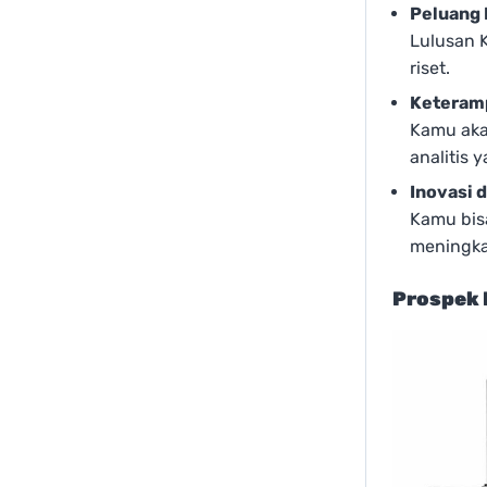
Peluang 
Lulusan K
riset.
Keteramp
Kamu aka
analitis
Inovasi 
Kamu bisa
meningka
Prospek 