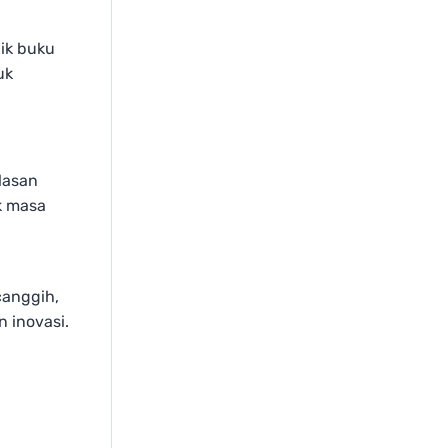
dik buku
uk
alasan
k masa
canggih,
 inovasi.
h