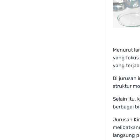
Menurut la
yang fokus
yang terjad
Di jurusan 
struktur mo
Selain itu
berbagai bi
Jurusan Kim
melibatkan
langsung p