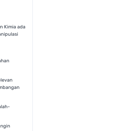
an Kimia ada
nipulasi
bahan
elevan
gembangan
alah-
ingin