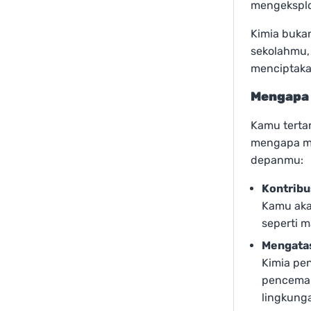
mengeksplor
Kimia bukan
sekolahmu, 
menciptaka
Mengapa 
Kamu tertar
mengapa me
depanmu:
Kontribu
Kamu aka
seperti m
Mengatas
Kimia pe
pencemar
lingkung