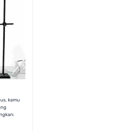
ulus, kamu
ang
angkan: