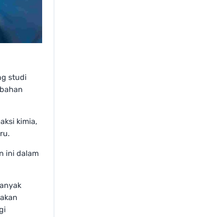
ng studi
ubahan
aksi kimia,
ru.
n ini dalam
banyak
sakan
gi