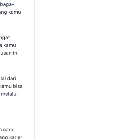
embaga-
yang kamu
angat
ka kamu
usan ini
ai dari
 kamu bisa
melalui
a cara
ang karier