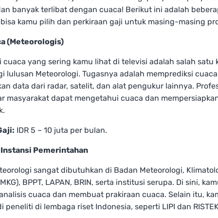
an banyak terlibat dengan cuaca! Berikut ini adalah beber
 bisa kamu pilih dan perkiraan gaji untuk masing-masing pro
ca (Meteorologis)
i cuaca yang sering kamu lihat di televisi adalah salah satu 
gi lulusan Meteorologi. Tugasnya adalah memprediksi cuaca
 data dari radar, satelit, dan alat pengukur lainnya. Profesi
ar masyarakat dapat mengetahui cuaca dan mempersiapkan 
k.
aji:
IDR 5 – 10 juta per bulan.
i Instansi Pemerintahan
eorologi sangat dibutuhkan di Badan Meteorologi, Klimatol
BMKG), BPPT, LAPAN, BRIN, serta institusi serupa. Di sini, ka
nalisis cuaca dan membuat prakiraan cuaca. Selain itu, ka
i peneliti di lembaga riset Indonesia, seperti LIPI dan RISTEK