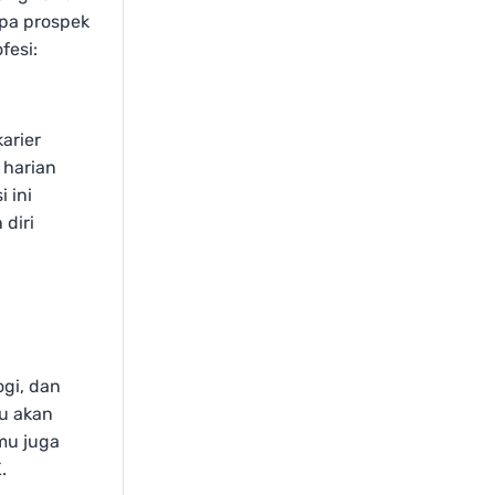
apa prospek
fesi:
karier
 harian
 ini
diri
ogi, dan
mu akan
mu juga
.