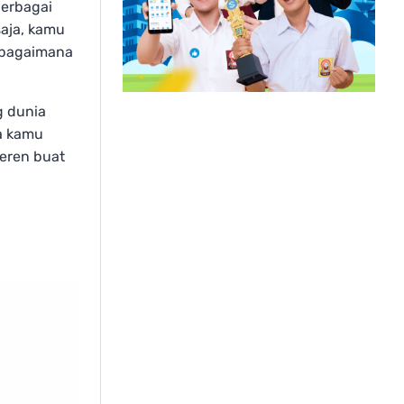
berbagai
aja, kamu
a bagaimana
g dunia
sa kamu
keren buat