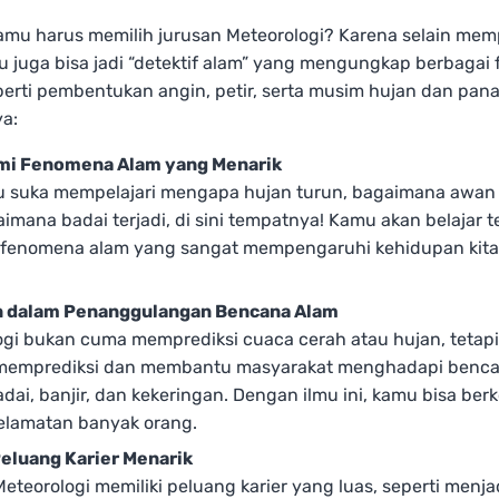
mu harus memilih jurusan Meteorologi? Karena selain mem
u juga bisa jadi “detektif alam” yang mengungkap berbaga
erti pembentukan angin, petir, serta musim hujan dan pana
ya:
i Fenomena Alam yang Menarik
u suka mempelajari mengapa hujan turun, bagaimana awan 
imana badai terjadi, di sini tempatnya! Kamu akan belajar 
 fenomena alam yang sangat mempengaruhi kehidupan kita
n dalam Penanggulangan Bencana Alam
ogi bukan cuma memprediksi cuaca cerah atau hujan, tetapi
memprediksi dan membantu masyarakat menghadapi benca
adai, banjir, dan kekeringan. Dengan ilmu ini, kamu bisa berk
elamatan banyak orang.
eluang Karier Menarik
eteorologi memiliki peluang karier yang luas, seperti menjad