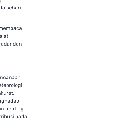
ta sehari-
an membaca
alat
radar dan
rencanaan
teorologi
kurat.
nghadapi
an penting
ribusi pada