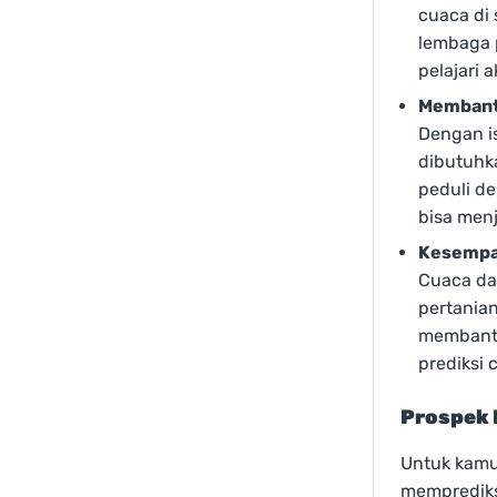
cuaca di 
lembaga 
pelajari 
Membantu
Dengan is
dibutuhk
peduli de
bisa menj
Kesempat
Cuaca da
pertanian
membantu
prediksi 
Prospek 
Untuk kamu
memprediksi