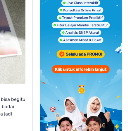
bisa begitu
 badai
a jadi