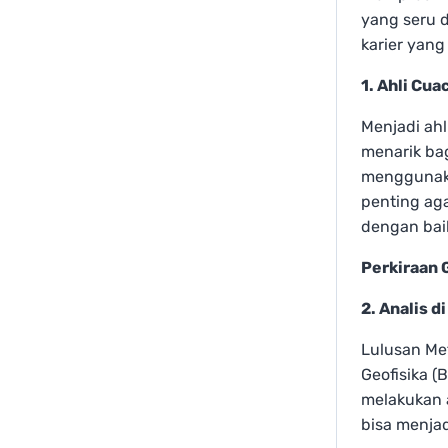
yang seru d
karier yang
1. Ahli Cua
Menjadi ahl
menarik ba
menggunakan
penting ag
dengan bai
Perkiraan G
2. Analis d
Lulusan Met
Geofisika (
melakukan a
bisa menjad