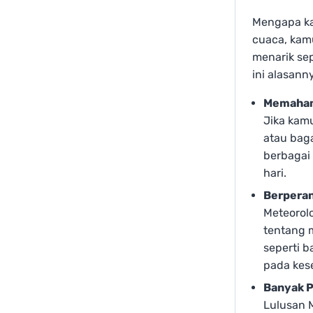
Mengapa ka
cuaca, kam
menarik sep
ini alasann
Memaham
Jika kam
atau baga
berbagai
hari.
Berpera
Meteorol
tentang 
seperti b
pada kes
Banyak P
Lulusan M