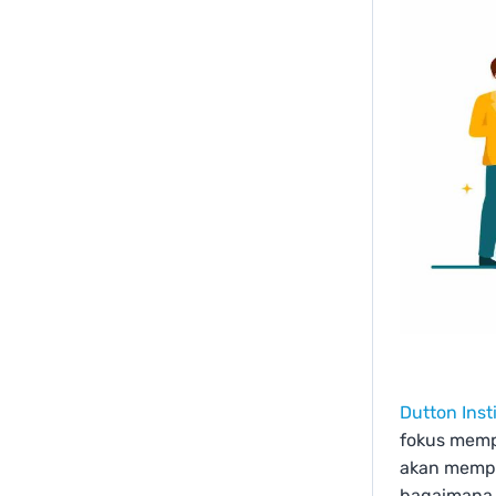
Dutton Inst
fokus mempe
akan mempe
bagaimana b