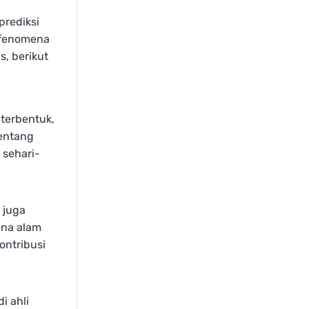
prediksi
i fenomena
s, berikut
terbentuk,
tentang
 sehari-
 juga
na alam
ontribusi
i ahli