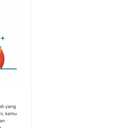
di yang
ni, kamu
dan
g