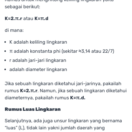
sebagai berikut:
K=2.π.r
atau
K=π.d
di mana:
K adalah keliling lingkaran
π adalah konstanta phi (sekitar
≈
3,14 atau 22/7)
r adalah jari-jari lingkaran
adalah diameter lingkaran
Jika sebuah lingkaran diketahui jari-jarinya, pakailah
rumus
K=2.π.r
. Namun, jika sebuah lingkaran diketahui
diameternya, pakailah rumus
K=π.d.
Rumus Luas Lingkaran
Selanjutnya, ada juga unsur lingkaran yang bernama
“luas” (L), tidak lain yakni jumlah daerah yang