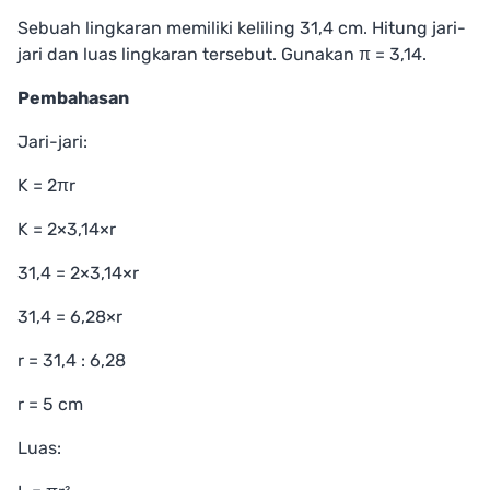
Sebuah lingkaran memiliki keliling 31,4 cm. Hitung jari-
jari dan luas lingkaran tersebut. Gunakan π = 3,14.
Pembahasan
Jari-jari:
K = 2πr
K = 2×3,14×r
31,4 = 2×3,14×r
31,4 = 6,28×r
r = 31,4 : 6,28
r = 5 cm
Luas: