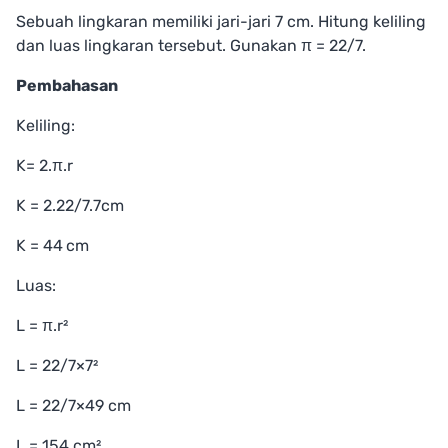
Sebuah lingkaran memiliki jari-jari 7 cm. Hitung keliling
dan luas lingkaran tersebut. Gunakan π = 22/7.
Pembahasan
Keliling:
K= 2.π.r
K = 2.22/7.7cm
K = 44 cm
Luas:
L = π.r²
L = 22/7×7²
L = 22/7×49 cm
L = 154 cm²