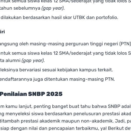
untuk semua siswa kelas 12 SMA/sederajat yang tidak lolos
 tahun sebelumnya
(gap year)
.
 dilakukan berdasarkan hasil skor UTBK dan portofolio.
iri
langsung oleh masing-masing perguruan tinggi negeri (PTN)
untuk semua siswa kelas 12 SMA/sederajat yang tidak lolos
rta alumni
(gap year)
.
leksinya bervariasi sesuai kebijakan kampus terkait.
endaftarannya juga ditentukan masing-masing PTN.
 Penilaian SNBP 2025
um kamu lanjut, penting banget buat tahu bahwa SNBP adala
ng menyeleksi siswa berdasarkan penelusuran prestasi akad
, ditambah prestasi akademik maupun non-akademik. Jadi, p
iap dengan nilai dan pencapaian terbaikmu, ya! Berikut det