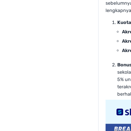
sebelumnya.
lengkapnya
Kuota
Akr
Akr
Akr
Bonus
sekol
5% unt
terakr
berha