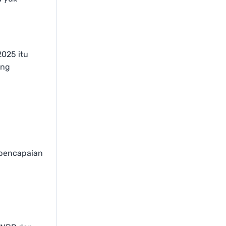
025 itu
ang
n pencapaian