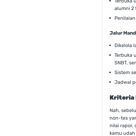
Terbuka 
alumni 2
Penilaian
Jalur Mand
Dikelola 
Terbuka 
SNBT, se
Sistem se
Jadwal p
Kriteria
Nah, sebel
non-tes ya
nilai rapor
kamu udah s