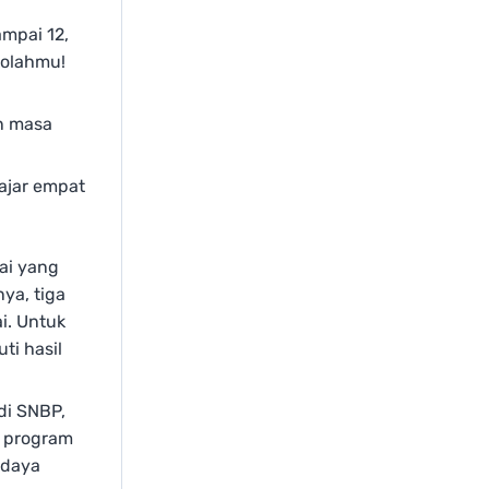
ampai 12,
kolahmu!
n masa
ajar empat
ai yang
ya, tiga
i. Untuk
ti hasil
di SNBP,
k program
udaya