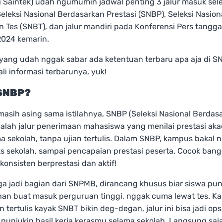
 Saintek) udah ngumumin jadwal penting 3 jalur masuk sele
 Seleksi Nasional Berdasarkan Prestasi (SNBP), Seleksi Nasion
 Tes (SNBT), dan jalur mandiri pada Konferensi Pers tanggal
024 kemarin.
yang udah nggak sabar ada ketentuan terbaru apa aja di S
ali informasi terbarunya, yuk!
 SNBP?
masih asing sama istilahnya, SNBP (Seleksi Nasional Berdas
dalah jalur penerimaan mahasiswa yang menilai prestasi ak
 sekolah, tanpa ujian tertulis. Dalam SNBP, kampus bakal n
ks sekolah, sampai pencapaian prestasi peserta. Cocok bang
onsisten berprestasi dan aktif!
ga jadi bagian dari SNPMB, dirancang khusus biar siswa pun
ihan buat masuk perguruan tinggi, nggak cuma lewat tes. K
n tertulis kayak SNBT bikin deg-degan, jalur ini bisa jadi ops
 nunjukin hasil kerja kerasmu selama sekolah. Langsung saj