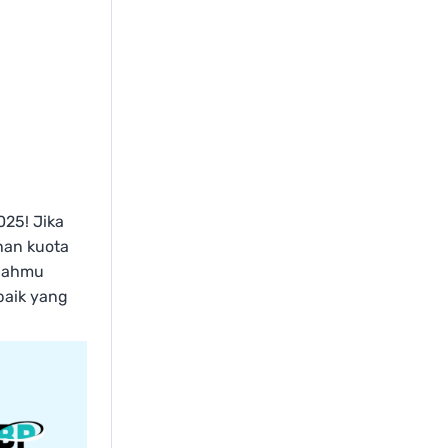
025! Jika
han kuota
olahmu
baik yang