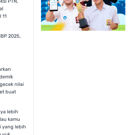
ksi PTN,
al
 11
NBP 2025,
arkan
ademik
gecek nilai
et buat
ya lebih
alau kamu
i yang lebih
a yuk