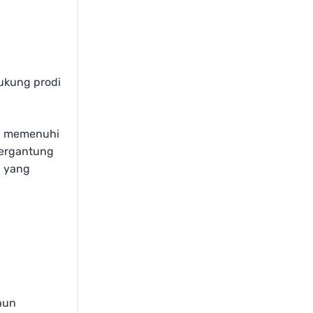
ukung prodi
ya memenuhi
tergantung
N yang
hun