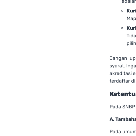
adala
Kur
Map
Kur
Tid
pil
Jangan lup
syarat. Ing
akreditasi 
terdaftar d
Ketentu
Pada SNBP 
A. Tambah
Pada umumn