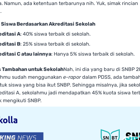
 Namun, ada ketentuan terbarunya nih. Yuk, simak rincian
.
 Siswa Berdasarkan Akreditasi Sekolah
editasi A
: 40% siswa terbaik di sekolah.
editasi B
: 25% siswa terbaik di sekolah.
editasi C atau lainnya
: Hanya 5% siswa terbaik di sekolah.
 Tambahan untuk Sekolah
Nah, ini dia yang baru di SNBP 2
ahmu sudah menggunakan
e-rapor
dalam PDSS, ada tamba
uk siswa yang bisa ikut SNBP. Sehingga misalnya, jika sek
editasi A, sekolahmu jadi mendapatkan 45% kuota siswa ter
k mengikuti SNBP.