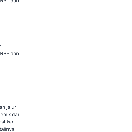
 SNBP dan
.
 SNBP dan
h jalur
emik dari
astikan
ailnya: