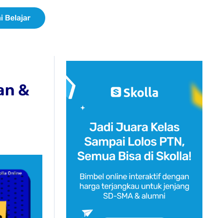
i Belajar
an &