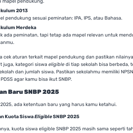
h mapel pendukung.
ikulum 2013
el pendukung sesuai peminatan: IPA, IPS, atau Bahasa.
ikulum Merdeka
ak ada peminatan, tapi tetap ada mapel relevan untuk mend
ihanmu.
a cek aturan terkait mapel pendukung dan pastikan nilain
at juga, kategori siswa
eligible
di tiap sekolah bisa berbeda, 
sekolah dan jumlah siswa. Pastikan sekolahmu memiliki NPS
i PDSS agar kamu bisa ikut SNBP.
an Baru SNBP 2025
2025, ada ketentuan baru yang harus kamu ketahui.
an Kuota Siswa
Eligible
SNBP 2025
ya, kuota siswa eligible SNBP 2025 masih sama seperti ta