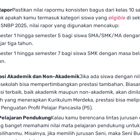
Rapor
Pastikan nilai rapormu konsisten bagus dari kelas 10 s
ek apakah kamu termasuk kategori siswa yang
eligible
di se
 SNBP 2025, nilai rapor yang digunakan mencakup:
ester 1 hingga semester 5 bagi siswa SMA/SMK/MA denga
jar tiga tahun.
ester 1 hingga semester 7 bagi siswa SMK dengan masa bel
un.
asi Akademik dan Non-Akademik
Jika ada siswa dengan nil
 sekolah bisa mempertimbangkan prestasi tambahan. Biasan
si terbaik, baik akademik maupun non-akademik, akan dinila
h yang menerapkan Kurikulum Merdeka, prestasi bisa melipu
 Penguatan Profil Pelajar Pancasila (P5).
Pelajaran Pendukung
Kalau kamu berencana lintas jurusan 
ng banget memahami nilai mata pelajaran pendukung untu
pilihanmu. Misalnya, jika memilih jurusan Seni, maka Seni B