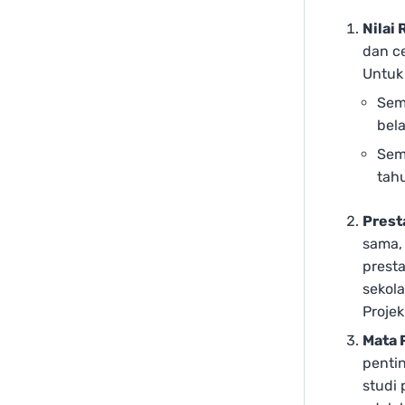
Nilai 
dan c
Untuk
Sem
bela
Sem
tah
Prest
sama,
presta
sekola
Projek
Mata 
penti
studi 