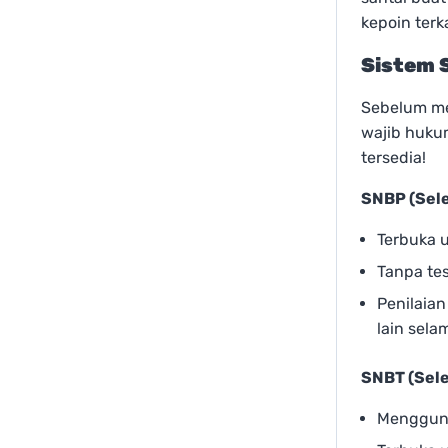
kepoin terk
Sistem
Sebelum me
wajib hukum
tersedia!
SNBP (Sele
Terbuka 
Tanpa tes
Penilaian
lain sela
SNBT (Sele
Mengguna