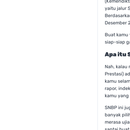
(Kemendikti
yaitu jalur
Berdasarkan
Desember 2
Buat kamu 
siap-siap g
Apa itu
Nah, kalau 
Prestasi) a
kamu selama
rapor, inde
kamu yang k
SNBP ini ju
banyak pil
merasa ujia
santai buat