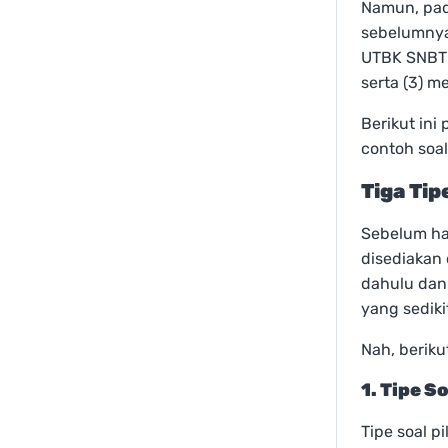
Namun, pada
sebelumnya
UTBK SNBT 2
serta (3) m
Berikut ini
contoh soa
Tiga Ti
Sebelum ha
disediakan 
dahulu dan 
yang sedikit
Nah, beriku
1. Tipe S
Tipe soal p