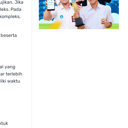
jikan. Jika
leks. Pada
 kompleks,
 beserta
al yang
ar terlebih
liki waktu
ntuk