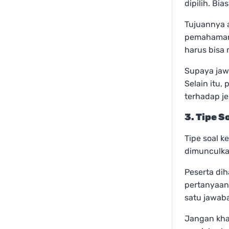
dipilih. Bia
Tujuannya 
pemahaman 
harus bisa 
Supaya jawa
Selain itu
terhadap je
3. Tipe S
Tipe soal k
dimunculka
Peserta dih
pertanyaan 
satu jawaba
Jangan khaw