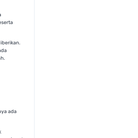
a
eserta
iberikan.
ada
ah.
nya ada
k