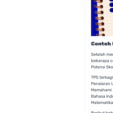
Contoh 
Setelah me
beberapa co
Potensi Sko
TPS terbagi
Penalaran 
Memahami Ba
Bahasa Indo
Matematika 
Berikut be