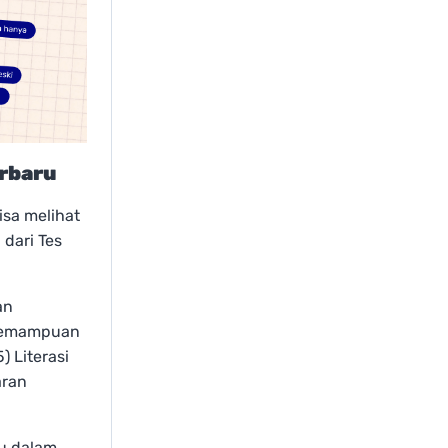
erbaru
sa melihat
dari Tes
an
 Kemampuan
) Literasi
aran
ru dalam