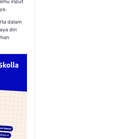
kamu input
ya.
rta dalam
ya diri
ihan