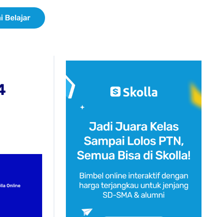
i Belajar
4