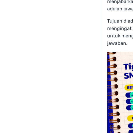
menjabarka
adalah jawa
Tujuan dia
mengingat f
untuk meng
jawaban.