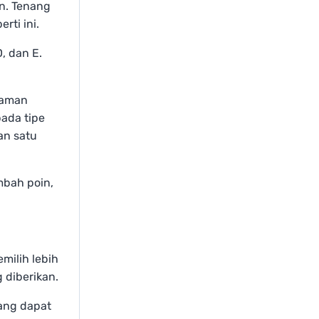
an. Tenang
rti ini.
, dan E.
haman
pada tipe
an satu
bah poin,
milih lebih
 diberikan.
ang dapat