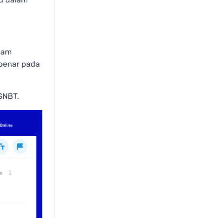
alam
 benar pada
SNBT.