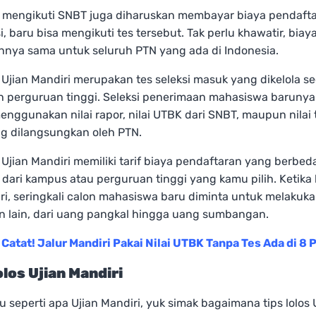
 mengikuti SNBT juga diharuskan membayar biaya pendaft
i, baru bisa mengikuti tes tersebut. Tak perlu khawatir, biay
nnya sama untuk seluruh PTN yang ada di Indonesia.
jian Mandiri merupakan tes seleksi masuk yang dikelola s
eh perguruan tinggi. Seleksi penerimaan mahasiswa baruny
nggunakan nilai rapor, nilai UTBK dari SNBT, maupun nilai 
ng dilangsungkan oleh PTN.
jian Mandiri memiliki tarif biaya pendaftaran yang berbed
dari kampus atau perguruan tinggi yang kamu pilih. Ketika 
ri, seringkali calon mahasiswa baru diminta untuk melakuk
 lain, dari uang pangkal hingga uang sumbangan.
:
Catat! Jalur Mandiri Pakai Nilai UTBK Tanpa Tes Ada di 8 
olos Ujian Mandiri
u seperti apa Ujian Mandiri, yuk simak bagaimana tips lolos 