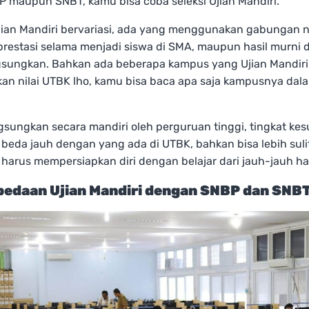
P maupun SNBT, kamu bisa coba seleksi Ujian Mandiri.
jian Mandiri bervariasi, ada yang menggunakan gabungan n
, prestasi selama menjadi siswa di SMA, maupun hasil murni d
gsungkan. Bahkan ada beberapa kampus yang Ujian Mandir
n nilai UTBK lho, kamu bisa baca apa saja kampusnya da
gsungkan secara mandiri oleh perguruan tinggi, tingkat kes
 beda jauh dengan yang ada di UTBK, bahkan bisa lebih sulit
harus mempersiapkan diri dengan belajar dari jauh-jauh har
bedaan Ujian Mandiri dengan SNBP dan SNB