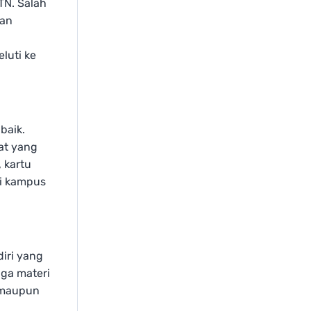
TN. Salah
gan
luti ke
baik.
at yang
 kartu
di kampus
iri yang
gga materi
, maupun