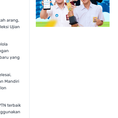
tah arang,
eksi Ujian
lola
engan
 baru yang
lesai,
an Mandiri
alon
PTN terbaik
enggunakan