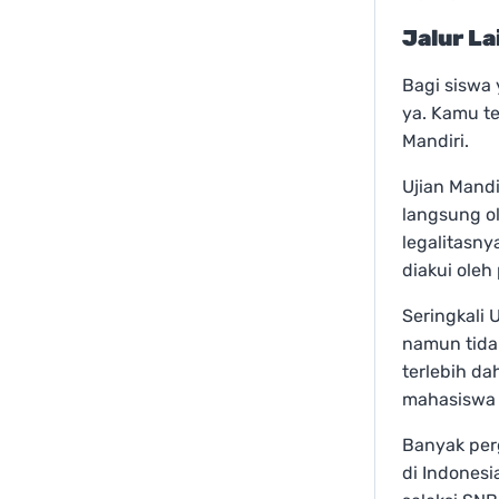
Jalur La
Bagi siswa
ya. Kamu t
Mandiri.
Ujian Mand
langsung o
legalitasn
diakui oleh
Seringkali
namun tida
terlebih da
mahasiswa 
Banyak perg
di Indones