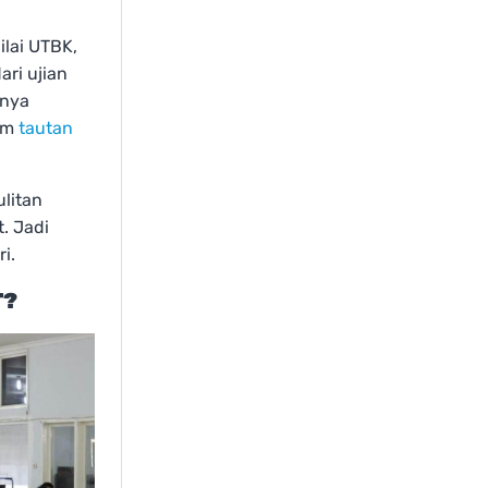
ilai UTBK,
ari ujian
inya
lam
tautan
ulitan
. Jadi
i.
T?