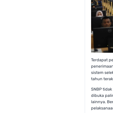
Terdapat p
penerimaan
sistem sel
tahun tera
SNBP tidak
dibuka pal
lainnya. B
pelaksanaan