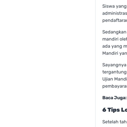
Siswa yang
administras
pendaftara
Sedangkan U
mandiri ol
ada yang me
Mandiri ya
Sayangnya U
tergantung 
Ujian Mandi
pembayaran
Baca Juga
6 Tips L
Setelah tah