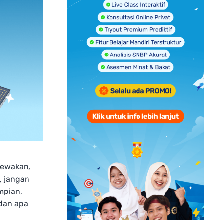
cewakan,
, jangan
mpian,
 dan apa