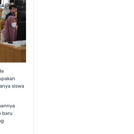
de
rupakan
hanya siswa
maannya
a baru
ng