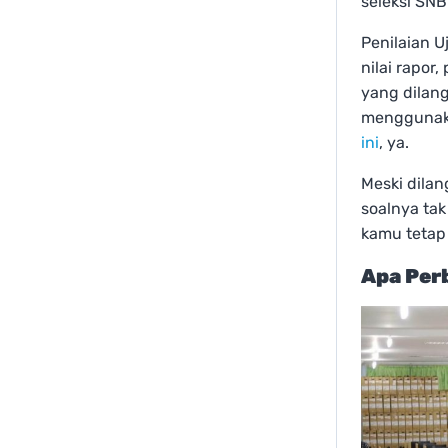
seleksi SNB
Penilaian U
nilai rapor
yang dilan
menggunaka
ini
, ya.
Meski dilan
soalnya tak
kamu tetap 
Apa Per