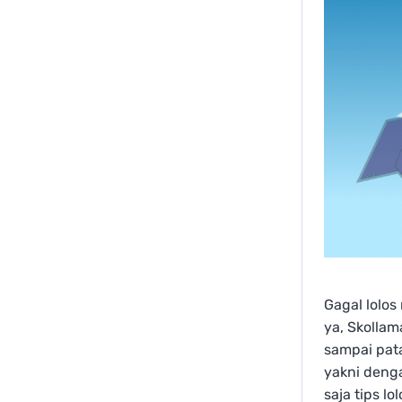
Gagal lolo
ya, Skollam
sampai pat
yakni denga
saja tips lo