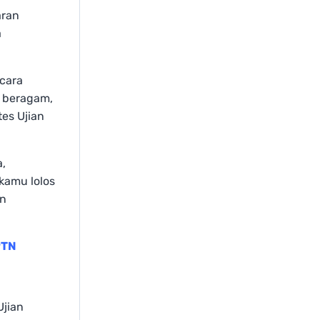
aran
a
ecara
a beragam,
tes Ujian
a,
kamu lolos
an
PTN
Ujian