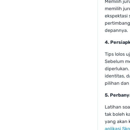
Memilih ju
memilih ju
ekspektasi 
pertimbang
depannya.
4. Persiap
Tips lolos 
Sebelum me
diperlukan.
identitas, 
pilihan dan
5. Perbany
Latihan so
tak boleh k
yang akan k
aplikasi Sko