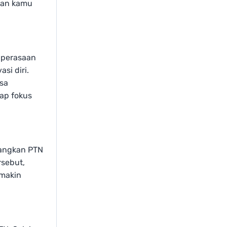
inan kamu
 perasaan
si diri.
sa
tap fokus
bangkan PTN
rsebut,
emakin