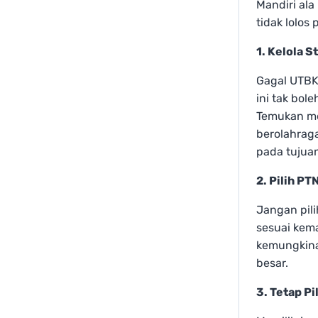
Mandiri ala
tidak lolos 
1. Kelola S
Gagal UTBK
ini tak bol
Temukan me
berolahraga
pada tujua
2. Pilih PT
Jangan pil
sesuai kema
kemungkinan
besar.
3. Tetap P