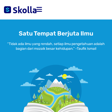
Satu Tempat Berjuta Ilmu
“Tidak ada ilmu yang rendah, setiap ilmu pengetahuan adalah
bagian dari mozaik besar kehidupan.” -Taufik Ismail